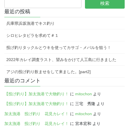
最近の投稿
兵庫県浜坂漁港でキス釣り
シロヒレタビラを求めて＃１
投げ釣りタックルとウキを使ってカサゴ・メバルを狙う！
2022年カレイ調査ラスト、望みをかけて人工島に行きました
アジの投げ釣り飲ませをして来ました。[part2]
最近のコメント
【投げ釣り】加太漁港で大物釣り！
に
mitochon
より
【投げ釣り】加太漁港で大物釣り！
に
三宅 秀隆
より
加太漁港 投げ釣り 花見カレイ！
に
mitochon
より
加太漁港 投げ釣り 花見カレイ！
に
宮本宏和
より