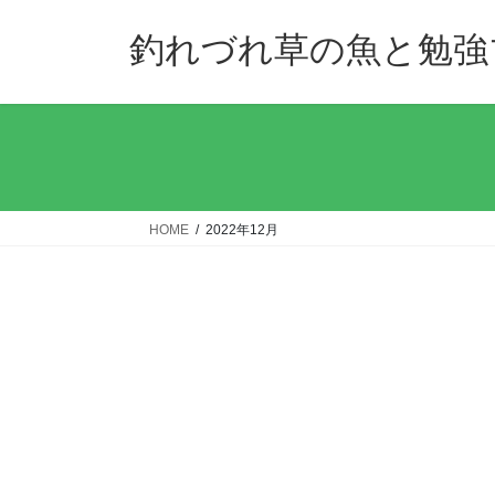
コ
ナ
ン
ビ
釣れづれ草の魚と勉強
テ
ゲ
ン
ー
ツ
シ
へ
ョ
ス
ン
キ
に
ッ
移
HOME
2022年12月
プ
動