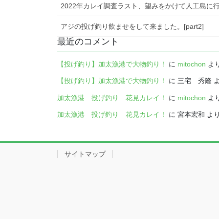
2022年カレイ調査ラスト、望みをかけて人工島に
アジの投げ釣り飲ませをして来ました。[part2]
最近のコメント
【投げ釣り】加太漁港で大物釣り！
に
mitochon
よ
【投げ釣り】加太漁港で大物釣り！
に
三宅 秀隆
加太漁港 投げ釣り 花見カレイ！
に
mitochon
よ
加太漁港 投げ釣り 花見カレイ！
に
宮本宏和
よ
サイトマップ