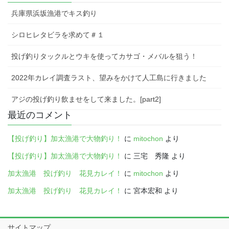
兵庫県浜坂漁港でキス釣り
シロヒレタビラを求めて＃１
投げ釣りタックルとウキを使ってカサゴ・メバルを狙う！
2022年カレイ調査ラスト、望みをかけて人工島に行きました
アジの投げ釣り飲ませをして来ました。[part2]
最近のコメント
【投げ釣り】加太漁港で大物釣り！
に
mitochon
より
【投げ釣り】加太漁港で大物釣り！
に
三宅 秀隆
より
加太漁港 投げ釣り 花見カレイ！
に
mitochon
より
加太漁港 投げ釣り 花見カレイ！
に
宮本宏和
より
サイトマップ