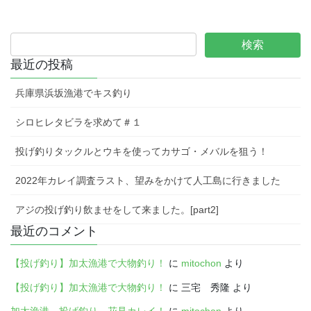
最近の投稿
兵庫県浜坂漁港でキス釣り
シロヒレタビラを求めて＃１
投げ釣りタックルとウキを使ってカサゴ・メバルを狙う！
2022年カレイ調査ラスト、望みをかけて人工島に行きました
アジの投げ釣り飲ませをして来ました。[part2]
最近のコメント
【投げ釣り】加太漁港で大物釣り！
に
mitochon
より
【投げ釣り】加太漁港で大物釣り！
に
三宅 秀隆
より
加太漁港 投げ釣り 花見カレイ！
に
mitochon
より