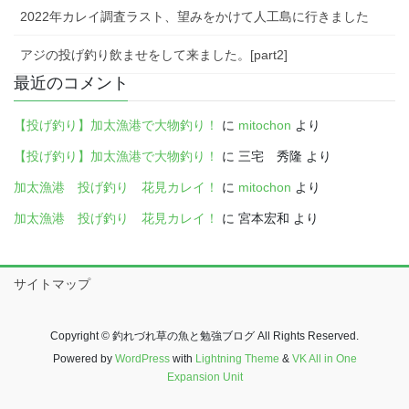
2022年カレイ調査ラスト、望みをかけて人工島に行きました
アジの投げ釣り飲ませをして来ました。[part2]
最近のコメント
【投げ釣り】加太漁港で大物釣り！
に
mitochon
より
【投げ釣り】加太漁港で大物釣り！
に
三宅 秀隆
より
加太漁港 投げ釣り 花見カレイ！
に
mitochon
より
加太漁港 投げ釣り 花見カレイ！
に
宮本宏和
より
サイトマップ
Copyright © 釣れづれ草の魚と勉強ブログ All Rights Reserved.
Powered by
WordPress
with
Lightning Theme
&
VK All in One
Expansion Unit